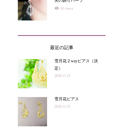
矢の飾りパーツ
43 views
最近の記事
雪月花２wayピアス（決
定）
2020.11.23
雪月花ピアス
2020.11.23