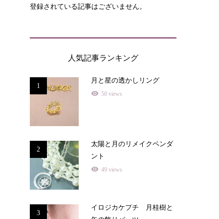
登録されている記事はございません。
人気記事ランキング
月と星の透かしリング
1
50 views
太陽と月のリメイクペンダ
2
ント
49 views
イロジカケプチ 月桂樹と
3